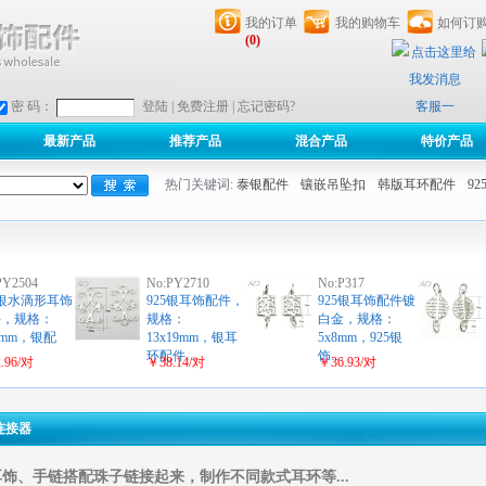
我的订单
我的购物车
如何订
(0)
客服一
密 码：
登陆
|
免费注册
|
忘记密码?
最新产品
推荐产品
混合产品
特价产品
热门关键词:
泰银配件
镶嵌吊坠扣
韩版耳环配件
9
PY2504
No:PY2710
No:P317
5银水滴形耳饰
925银耳饰配件，
925银耳饰配件镀
件，规格：
规格：
白金，规格：
.4mm，银配
13x19mm，银耳
5x8mm，925银
…
环配件…
饰…
.96/对
￥38.14/对
￥36.93/对
连接器
饰、手链搭配珠子链接起来，制作不同款式耳环等...