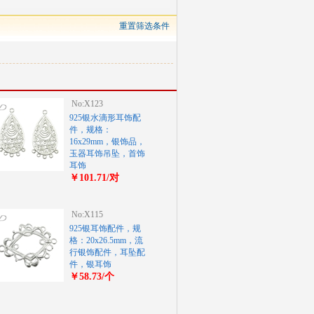
重置筛选条件
No:X123
925银水滴形耳饰配
件，规格：
16x29mm，银饰品，
玉器耳饰吊坠，首饰
耳饰
￥101.71/对
No:X115
925银耳饰配件，规
格：20x26.5mm，流
行银饰配件，耳坠配
件，银耳饰
￥58.73/个