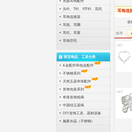
光面耳钩配件
头针、T针、9字针、花托
耳饰连
耳饰连接器
价
耳线、耳圈
耳钉、耳塞
排序
耳饰空托
珠宝饰品、工具分类
K金配件和包金配件
不锈钢系列
天然玉器串珠配件
首饰包装系列
串珠首饰线绳
中国结玉器绳
DIY首饰工具、器材设备
施家水晶（不锈钢）