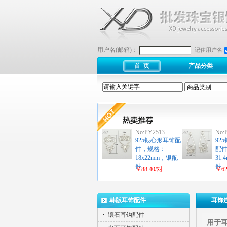
用户名(邮箱)：
记住用户名:
首 页
产品分类
No:PY2513
No:
925银心形耳饰配
92
件，规格：
配
18x22mm，银配
31
件…
件
￥88.40/对
￥62
韩版耳饰配件
耳饰
镶石耳钩配件
用于耳