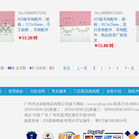
No:100809155502
No:100809153943
925银耳饰配件，规
925银耳饰配件，规
格：13.5x16mm，手
格：18.5x25mm，流
工銀飾 ，耳饰配件
行首饰配件，耳饰配
件，饰品批发厂家批
￥53.28/对
发
￥53.88/对
1
总数：
60
条 总页数：
4
页 当前第：
1
页
首页
上一页
2
3
4
下一页
图
|
使用条款
|
付款说明
|
售后服务
|
门店图及路线图
|
业务介绍
|
隐私
广州市达添银饰品有限公司旗下网站：www.xdysp.com 联系方式:0086-020-31
2850143839 QQ客服二：2850143838 QQ客服三：2850143836 MSN:wudati
地址:中国 广东 广州市荔湾区康王中路300号
版权所有：XD首饰商城 经营许可证编号：
粤ICP备10010814号
.