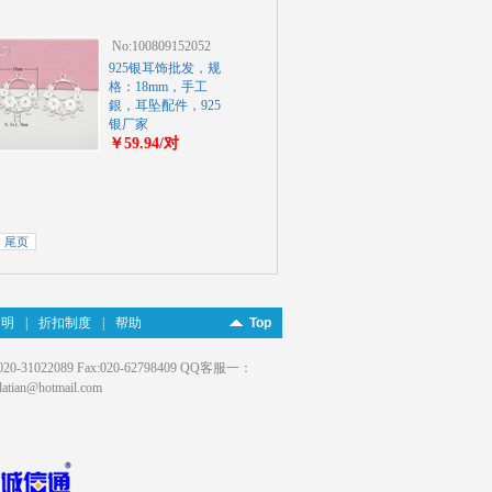
No:100809152052
925银耳饰批发，规
格：18mm，手工
銀，耳坠配件，925
银厂家
￥59.94/对
尾页
申明
|
折扣制度
|
帮助
Top
022089 Fax:020-62798409 QQ客服一：
an@hotmail.com