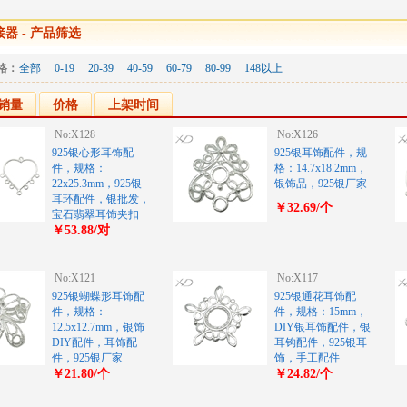
接器
- 产品筛选
格：
全部
0-19
20-39
40-59
60-79
80-99
148以上
销量
价格
上架时间
No:X128
No:X126
925银心形耳饰配
925银耳饰配件，规
件，规格：
格：14.7x18.2mm，
22x25.3mm，925银
银饰品，925银厂家
耳环配件，银批发，
￥32.69/个
宝石翡翠耳饰夹扣
￥53.88/对
No:X121
No:X117
925银蝴蝶形耳饰配
925银通花耳饰配
件，规格：
件，规格：15mm，
12.5x12.7mm，银饰
DIY银耳饰配件，银
DIY配件，耳饰配
耳钩配件，925银耳
件，925银厂家
饰，手工配件
￥21.80/个
￥24.82/个