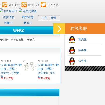
购
如何支付
帮助中心
加入收藏
中文
|
繁體
客服二
客服三
在线客服
联系我们
熊先生
25银项链
925银吊坠
擦银布
陈小姐
伍先生
No:P313
No:P310
925银耳饰配件镀
925银耳饰配件镀
白金，规格：
白金，规格：
5x9mm，925银
4x10mm，925
首…
银…
￥35.72/对
￥31.49/对